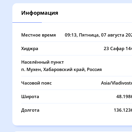
08, Сб
03:45
05:40
Информация
09, Вс
03:47
05:41
10, Пн
03:49
05:42
Местное время
09:13
, Пятница, 07 августа 20
11, Вт
03:51
05:44
Хиджра
23 Сафар 14
12, Ср
03:53
05:45
Населённый пункт
13, Чт
03:55
05:47
п. Мухен, Хабаровский край, Россия
14, Пт
03:58
05:48
Часовой пояс
Asia/Vladivost
15, Сб
04:00
05:49
Широта
48.198
16, Вс
04:02
05:51
Долгота
136.123
17, Пн
04:04
05:52