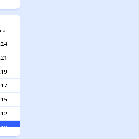
ша
:24
:21
:19
:17
:15
:12
:10