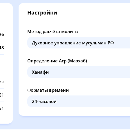
13:01
17:03
20:22
22
Настройки
13:01
17:02
20:20
22
13:01
17:01
20:19
22
Метод расчёта молитв
26
13:01
17:00
20:17
22
48
13:01
17:00
20:15
21
Определение Аср (Мазхаб)
13:00
16:59
20:14
21
13:00
16:58
20:12
21
ok
Форматы времени
13:00
16:57
20:10
21
61
13:00
16:56
20:08
21
61
13:00
16:55
20:07
21