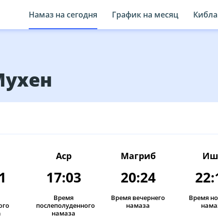
Намаз на сегодня
График на месяц
Кибла
Мухен
Аср
Магриб
Иш
1
17:03
20:24
22:
Время
Время вечернего
Время н
ого
послеполуденного
намаза
нама
а
намаза