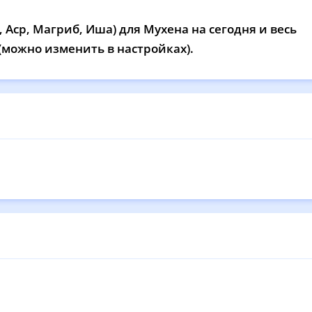
12:59
16:54
20:05
21
 Аср, Магриб, Иша) для Мухена на сегодня и весь
12:59
16:53
20:03
21
 (можно изменить в настройках).
12:59
16:52
20:01
21
12:59
16:51
19:59
21
12:58
16:50
19:57
21
12:58
16:49
19:55
21
12:58
16:48
19:54
21
12:58
16:47
19:52
21
12:57
16:46
19:50
21
12:57
16:45
19:48
21