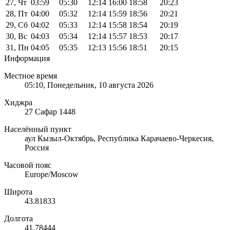
27, Чт
03:59
05:30
12:14
16:00
18:58
20:23
28, Пт
04:00
05:32
12:14
15:59
18:56
20:21
29, Сб
04:02
05:33
12:14
15:58
18:54
20:19
30, Вс
04:03
05:34
12:14
15:57
18:53
20:17
31, Пн
04:05
05:35
12:13
15:56
18:51
20:15
Информация
Местное время
05:10
, Понедельник, 10 августа 2026
Хиджра
27 Сафар 1448
Населённый пункт
аул Кызыл-Октябрь, Республика Карачаево-Черкесия,
Россия
Часовой пояс
Europe/Moscow
Широта
43.81833
Долгота
41.78444