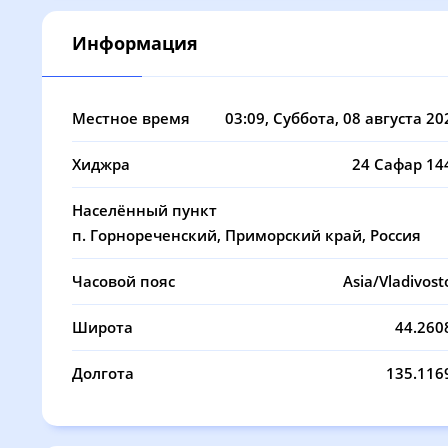
08, Сб
04:12
05:54
Информация
09, Вс
04:14
05:55
10, Пн
04:16
05:57
Местное время
03:09
, Суббота, 08 августа 20
11, Вт
04:17
05:58
Хиджра
24 Сафар 14
12, Ср
04:19
05:59
Населённый пункт
13, Чт
04:21
06:00
п. Горнореченский, Приморский край, Россия
14, Пт
04:23
06:01
Часовой пояс
Asia/Vladivost
15, Сб
04:24
06:02
Широта
44.260
16, Вс
04:26
06:03
Долгота
135.116
17, Пн
04:27
06:05