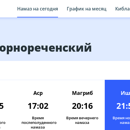
Намаз на сегодня
График на месяц
Кибла
 Горнореченский
Аср
Магриб
Иш
5
17:02
20:16
21:
Время
Время вечернего
Время н
ого
послеполуденного
намаза
нама
а
намаза