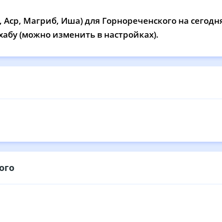
13:03
16:55
20:00
21
 Аср, Магриб, Иша) для Горнореченского на сегодн
13:03
16:54
19:59
21
хабу (можно изменить в настройках).
13:03
16:53
19:57
21
13:03
16:53
19:56
21
13:03
16:52
19:54
21
13:02
16:51
19:52
21
13:02
16:50
19:51
21
13:02
16:49
19:49
21
ого
13:01
16:48
19:47
21
13:01
16:47
19:45
21