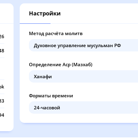
13:05
17:02
20:16
21
Настройки
13:05
17:02
20:14
21
13:05
17:01
20:13
21
Метод расчёта молитв
26
13:05
17:00
20:11
21
48
13:05
17:00
20:10
21
Определение Аср (Мазхаб)
13:04
16:59
20:08
21
13:04
16:58
20:07
21
ok
Форматы времени
13:04
16:57
20:05
21
83
13:04
16:57
20:04
21
94
13:04
16:56
20:02
21