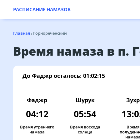
РАСПИСАНИЕ НАМАЗОВ
Главная
›
Горнореченский
Время намаза в п.
До Фаджр осталось:
01:02:15
Фаджр
Шурук
Зухр
04:12
05:54
13:0
Время утреннего
Время восхода
Время
намаза
солнца
полуденн
намаз