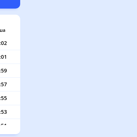
ша
:02
:01
:59
:57
:55
:53
:51