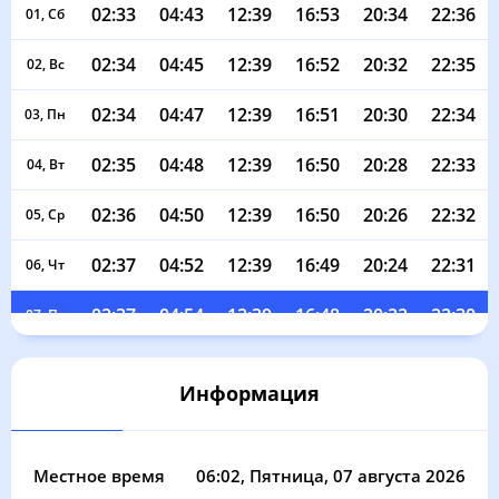
02:33
04:43
12:39
16:53
20:34
22:36
01, Сб
02:34
04:45
12:39
16:52
20:32
22:35
02, Вс
02:34
04:47
12:39
16:51
20:30
22:34
03, Пн
02:35
04:48
12:39
16:50
20:28
22:33
04, Вт
02:36
04:50
12:39
16:50
20:26
22:32
05, Ср
02:37
04:52
12:39
16:49
20:24
22:31
06, Чт
02:37
04:54
12:39
16:48
20:22
22:30
07, Пт
02:38
04:56
12:38
16:47
20:20
22:29
08, Сб
Информация
02:39
04:57
12:38
16:46
20:18
22:28
09, Вс
02:40
04:59
12:38
16:45
20:16
22:27
10, Пн
Местное время
06:02
, Пятница, 07 августа 2026