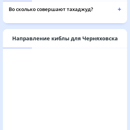
03:37
05:38
12:33
16:17
19:27
21:19
31, Пн
Во сколько совершают тахаджуд?
Направление киблы для Черняховска