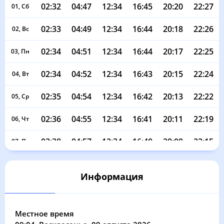
02:32
04:47
12:34
16:45
20:20
22:27
01, Сб
02:33
04:49
12:34
16:44
20:18
22:26
02, Вс
02:34
04:51
12:34
16:44
20:17
22:25
03, Пн
02:34
04:52
12:34
16:43
20:15
22:24
04, Вт
02:35
04:54
12:34
16:42
20:13
22:22
05, Ср
02:36
04:55
12:34
16:41
20:11
22:19
06, Чт
02:38
04:57
12:34
16:40
20:09
22:15
07, Пт
02:41
04:59
12:33
16:39
20:07
22:12
08, Сб
Информация
02:44
05:00
12:33
16:39
20:05
22:09
09, Вс
02:47
05:02
12:33
16:38
20:04
22:06
10, Пн
Местное время