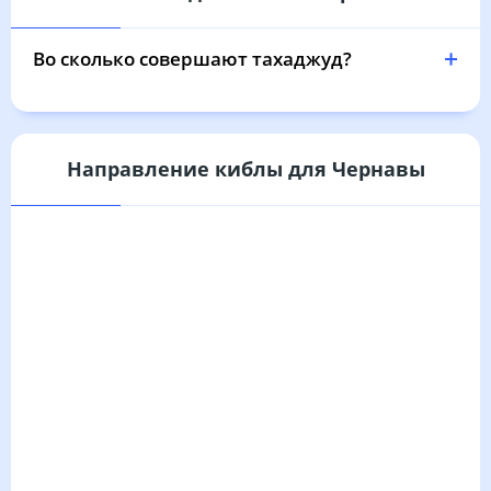
03:44
05:37
12:28
16:13
19:19
21:02
31, Пн
Во сколько совершают тахаджуд?
Направление киблы для Чернавы