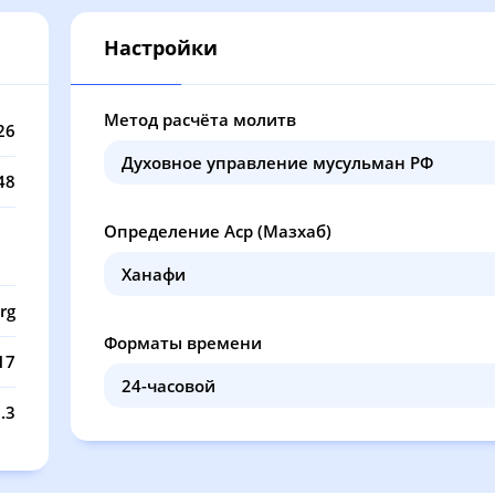
12:32
16:42
20:19
22
Настройки
12:32
16:41
20:17
22
12:32
16:40
20:15
22
Метод расчёта молитв
26
12:32
16:39
20:13
22
48
12:32
16:38
20:10
22
Определение Аср (Мазхаб)
12:32
16:37
20:08
22
12:32
16:35
20:06
22
rg
Форматы времени
12:31
16:34
20:04
22
17
12:31
16:33
20:01
22
.3
12:31
16:32
19:59
22