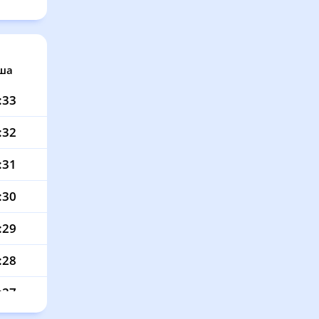
ша
:33
:32
:31
:30
:29
:28
:27