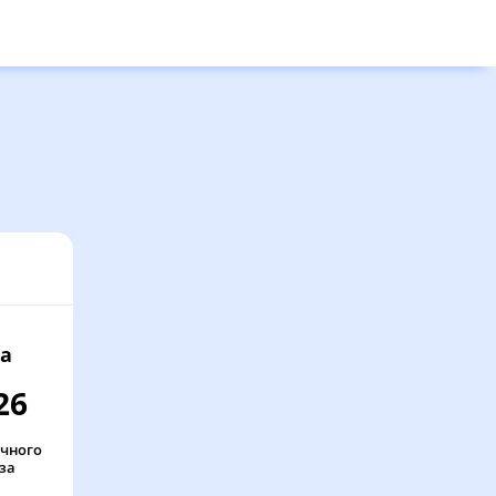
а
26
очного
за