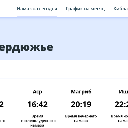
Намаз на сегодня
График на месяц
Кибла
 Бердюжье
Аср
Магриб
Иш
2
16:42
20:19
22:
Время
Время вечернего
Время н
ого
послеполуденного
намаза
нама
а
намаза