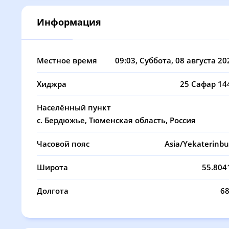
08, Сб
02:30
04:45
Информация
09, Вс
02:31
04:46
10, Пн
02:31
04:48
Местное время
09:03
, Суббота, 08 августа 20
11, Вт
02:32
04:50
Хиджра
25 Сафар 14
12, Ср
02:33
04:52
Населённый пункт
13, Чт
02:34
04:54
с. Бердюжье, Тюменская область, Россия
14, Пт
02:35
04:56
Часовой пояс
Asia/Yekaterinbu
15, Сб
02:36
04:58
Широта
55.804
16, Вс
02:36
05:00
Долгота
68
17, Пн
02:37
05:02