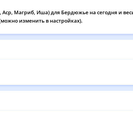
12:31
16:30
19:56
22
 Аср, Магриб, Иша) для Бердюжье на сегодня и вес
12:30
16:29
19:54
22
 (можно изменить в настройках).
12:30
16:28
19:52
22
12:30
16:26
19:49
21
12:30
16:25
19:47
21
12:29
16:24
19:44
21
12:29
16:22
19:42
21
12:29
16:21
19:39
21
12:29
16:19
19:37
21
12:28
16:18
19:34
21