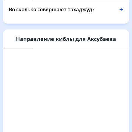
02:39
04:41
11:37
15:22
18:32
20:24
31, Пн
Во сколько совершают тахаджуд?
Направление киблы для Аксубаева