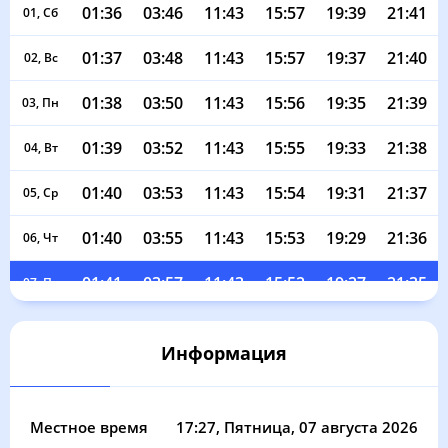
01:36
03:46
11:43
15:57
19:39
21:41
01, Сб
01:37
03:48
11:43
15:57
19:37
21:40
02, Вс
01:38
03:50
11:43
15:56
19:35
21:39
03, Пн
01:39
03:52
11:43
15:55
19:33
21:38
04, Вт
01:40
03:53
11:43
15:54
19:31
21:37
05, Ср
01:40
03:55
11:43
15:53
19:29
21:36
06, Чт
01:41
03:57
11:43
15:52
19:27
21:35
07, Пт
01:42
03:59
11:43
15:51
19:25
21:34
08, Сб
Информация
01:43
04:01
11:42
15:50
19:23
21:33
09, Вс
01:43
04:02
11:42
15:49
19:21
21:31
10, Пн
Местное время
17:27
, Пятница, 07 августа 2026